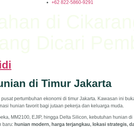
‪+62 822‑5860‑9291‬
ahan di Cikara
ang Dicari Pemb
nian di Timur Jakarta
u pusat pertumbuhan ekonomi di timur Jakarta. Kawasan ini bu
inasi hunian favorit bagi jutaan pekerja dan keluarga muda.
a, MM2100, EJIP, hingga Delta Silicon, kebutuhan hunian di C
 baru:
hunian modern, harga terjangkau, lokasi strategis, da