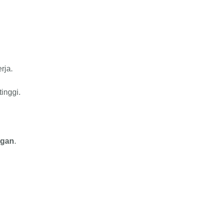
rja.
inggi.
ngan
.