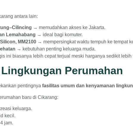
arang antara lain:
tung–Cilincing
→ memudahkan akses ke Jakarta.
 dan Lemahabang
→ ideal bagi komuter.
 Silicon, MM2100
→ mempersingkat waktu tempuh ke tempat ke
sehatan
→ kebutuhan penting keluarga muda.
 ini biasanya lebih cepat terjual meski harganya sedikit lebih t
n Lingkungan Perumahan
ekankan pentingnya
fasilitas umum dan kenyamanan lingku
 perumahan baru di Cikarang:
reasi keluarga.
d kecil.
4 jam.