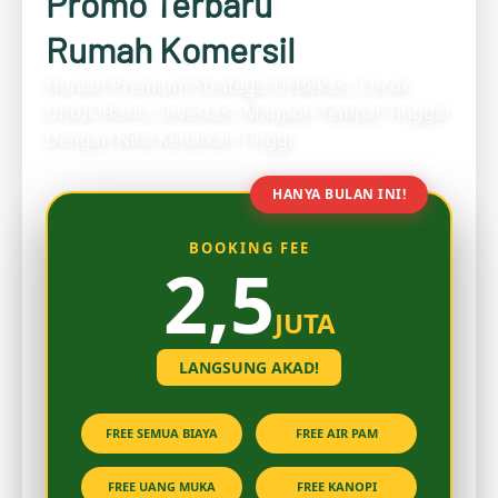
Promo Terbaru
Rumah Komersil
Hunian Premium Strategis Di Bekasi, Cocok
Untuk Bisnis, Investasi, Maupun Tempat Tinggal
Dengan Nilai Kenaikan Tinggi.
HANYA BULAN INI!
BOOKING FEE
2,5
JUTA
LANGSUNG AKAD!
FREE SEMUA BIAYA
FREE AIR PAM
FREE UANG MUKA
FREE KANOPI