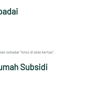
padai
n sekadar “lolos di atas kertas”.
Rumah Subsidi