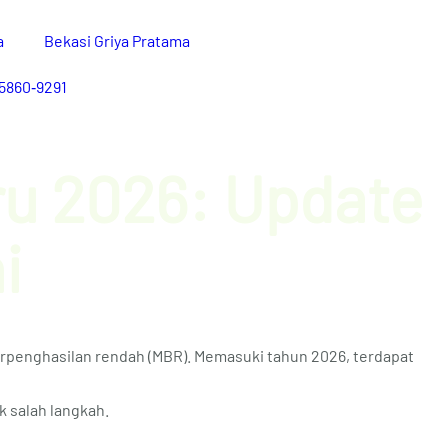
a
Bekasi Griya Pratama
5860‑9291‬
ru 2026: Update
i
rpenghasilan rendah (MBR). Memasuki tahun 2026, terdapat
k salah langkah.