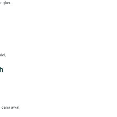
angkau.
ial.
h
 dana awal.