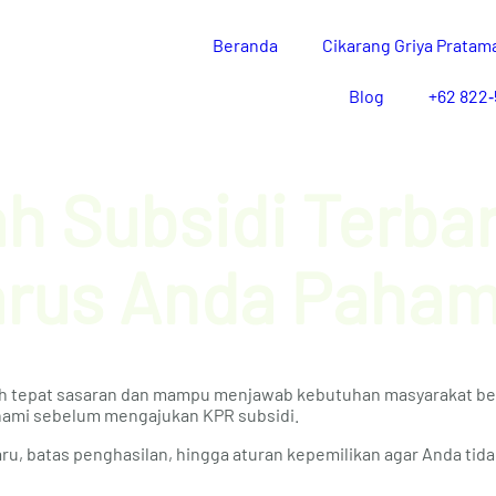
Beranda
Cikarang Griya Pratam
Blog
‪+62 822‑
h Subsidi Terba
arus Anda Paham
ih tepat sasaran dan mampu menjawab kebutuhan masyarakat be
hami sebelum mengajukan KPR subsidi.
aru, batas penghasilan, hingga aturan kepemilikan agar Anda tida