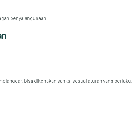
egah penyalahgunaan.
an
a melanggar, bisa dikenakan sanksi sesuai aturan yang berlaku.