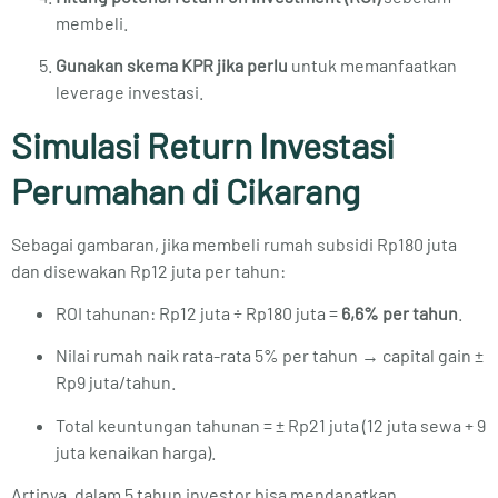
membeli.
Gunakan skema KPR jika perlu
untuk memanfaatkan
leverage investasi.
Simulasi Return Investasi
Perumahan di Cikarang
Sebagai gambaran, jika membeli rumah subsidi Rp180 juta
dan disewakan Rp12 juta per tahun:
ROI tahunan: Rp12 juta ÷ Rp180 juta =
6,6% per tahun
.
Nilai rumah naik rata-rata 5% per tahun → capital gain ±
Rp9 juta/tahun.
Total keuntungan tahunan = ± Rp21 juta (12 juta sewa + 9
juta kenaikan harga).
Artinya, dalam 5 tahun investor bisa mendapatkan