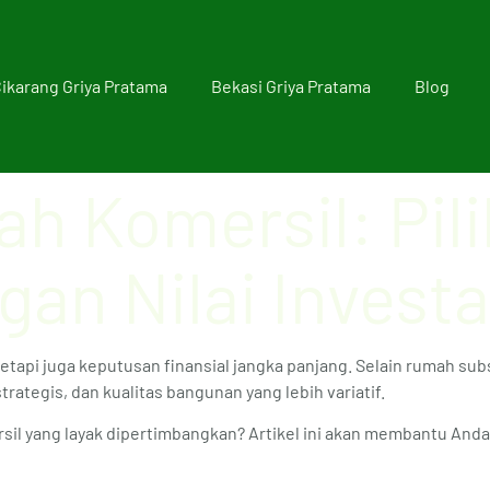
ikarang Griya Pratama
Bekasi Griya Pratama
Blog
h Komersil: Pil
n Nilai Investa
etapi juga keputusan finansial jangka panjang. Selain rumah subs
trategis, dan kualitas bangunan yang lebih variatif.
sil yang layak dipertimbangkan? Artikel ini akan membantu And