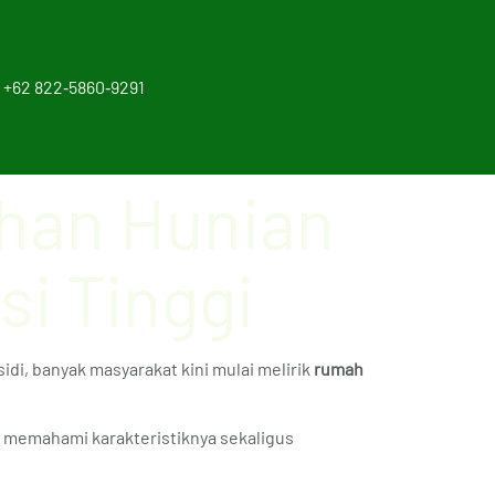
‪+62 822‑5860‑9291‬
ihan Hunian
si Tinggi
idi, banyak masyarakat kini mulai melirik
rumah
a memahami karakteristiknya sekaligus