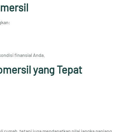
mersil
gkan:
ondisi finansial Anda.
mersil yang Tepat
i rumah, tetapi juga mendapatkan nilai jangka panjang.