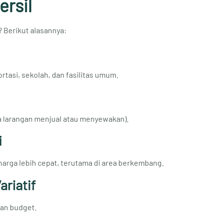
rsil
 Berikut alasannya:
tasi, sekolah, dan fasilitas umum.
ya larangan menjual atau menyewakan).
i
rga lebih cepat, terutama di area berkembang.
riatif
dan budget.